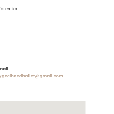
ormulier:
mail
lygeelhoedballet@gmail.com